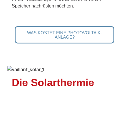
Speicher nachrüsten möchten.
WAS KOSTET EINE PHOTOVOLTAIK-
ANLAGE?
Die Solarthermie
Die Sonne schickt keine Rechnung!
Die Kraft der Sonne ist nahezu unermesslich. Was
liegt also näher, als sie zur Energiegewinnung für
das eigene Zuhause zu nutzen?